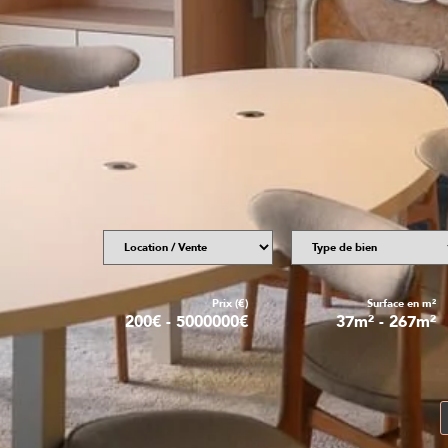
Prix (€)
Surface en m²
200
€
-
5000000
€
37
m²
-
267
m²